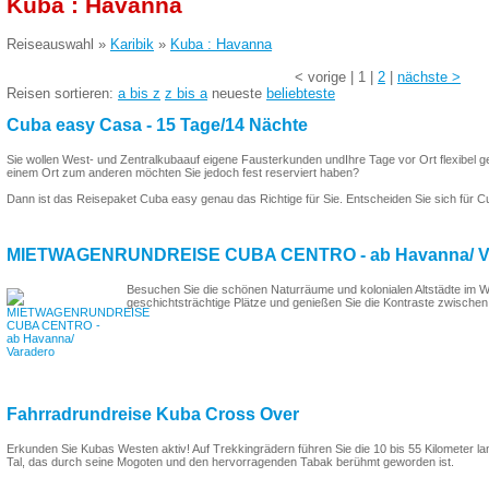
Kuba : Havanna
Reiseauswahl »
Karibik
»
Kuba : Havanna
<
vorige
|
1
|
2
|
nächste
>
Reisen sortieren:
a bis z
z bis a
neueste
beliebteste
Cuba easy Casa - 15 Tage/14 Nächte
Sie wollen West- und Zentralkubaauf eigene Fausterkunden undIhre Tage vor Ort flexibel g
einem Ort zum anderen möchten Sie jedoch fest reserviert haben?
Dann ist das Reisepaket Cuba easy genau das Richtige für Sie. Entscheiden Sie sich für C
MIETWAGENRUNDREISE CUBA CENTRO - ab Havanna/ V
Besuchen Sie die schönen Naturräume und kolonialen Altstädte im 
geschichtsträchtige Plätze und genießen Sie die Kontraste zwischen
Fahrradrundreise Kuba Cross Over
Erkunden Sie Kubas Westen aktiv! Auf Trekkingrädern führen Sie die 10 bis 55 Kilometer la
Tal, das durch seine Mogoten und den hervorragenden Tabak berühmt geworden ist.