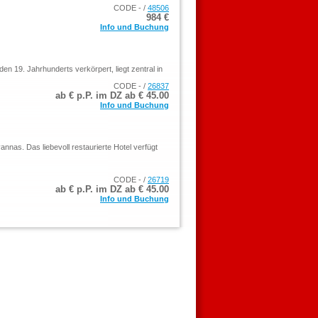
CODE - /
48506
984 €
Info und Buchung
n 19. Jahrhunderts verkörpert, liegt zentral in
CODE - /
26837
ab € p.P. im DZ ab €
45.00
Info und Buchung
nas. Das liebevoll restaurierte Hotel verfügt
CODE - /
26719
ab € p.P. im DZ ab €
45.00
Info und Buchung