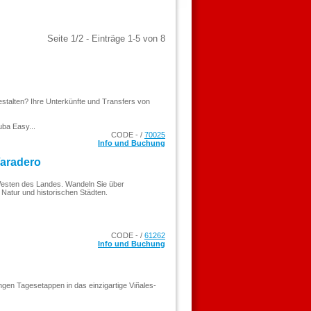
Seite 1/2 - Einträge 1-5 von 8
estalten? Ihre Unterkünfte und Transfers von
uba Easy...
CODE - /
70025
Info und Buchung
aradero
Westen des Landes. Wandeln Sie über
 Natur und historischen Städten.
CODE - /
61262
Info und Buchung
ngen Tagesetappen in das einzigartige Viñales-