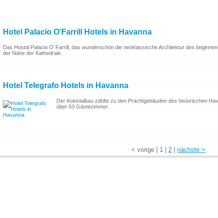
Hotel Palacio O'Farrill Hotels in Havanna
Das Hostal Palacio O´Farrill, das wunderschön die neoklassische Architektur des beginnende
der Nähe der Kathedrale.
Hotel Telegrafo Hotels in Havanna
Der Kolonialbau zählte zu den Prachtgebäuden des historischen Havan
über 63 Gästezimmer.
<
vorige
|
1
|
2
|
nächste
>