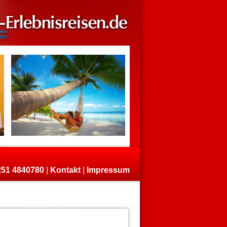
)251 4840780
|
Kontakt
|
Impressum