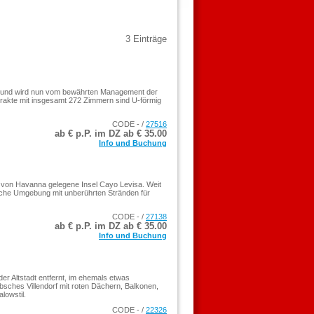
3 Einträge
rt und wird nun vom bewährten Management der
trakte mit insgesamt 272 Zimmern sind U-förmig
CODE - /
27516
ab € p.P. im DZ ab €
35.00
Info und Buchung
h von Havanna gelegene Insel Cayo Levisa. Weit
sische Umgebung mit unberührten Stränden für
CODE - /
27138
ab € p.P. im DZ ab €
35.00
Info und Buchung
r Altstadt entfernt, im ehemals etwas
sches Villendorf mit roten Dächern, Balkonen,
lowstil.
CODE - /
22326