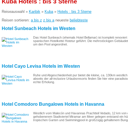
Kuba Hotels : bis 3 Sterne
Reiseauswahl »
Karibik
»
Kuba
»
Hotels : bis 3 Sterne
Reisen sortieren:
a bis z
z bis a
neueste
beliebteste
Hotel Sunbeach Hotels im Westen
Das Hotel Sunbeach (ehemals Hotel Bellamar) ist komplett renovie
spanischen Hotelkette Hotetur geführt. Die mehrstöckigen Gebäude
um den Pool angeordnet.
Hotel Cayo Levisa Hotels im Westen
Ruhe und Abgeschiedenheit pur bietet die kleine, ca. 130km westlic
abseits der all-inclusive Urlaubsresorts finden Sie hier eine paradi
echte Erholung.
Hotel Comodoro Bungalows Hotels in Havanna
Westlich vom Malecón und Havannas Prachtteil Vedado, 12 km von de
gehobenerem Stadtviertel Miramar am Meer gelegen entstand ein hüb
tropischen Garten und Swimmingpool in großzügig gehaltenem Bunga