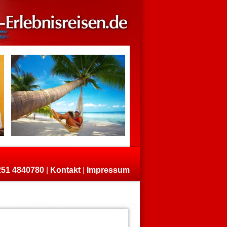
)251 4840780
|
Kontakt
|
Impressum