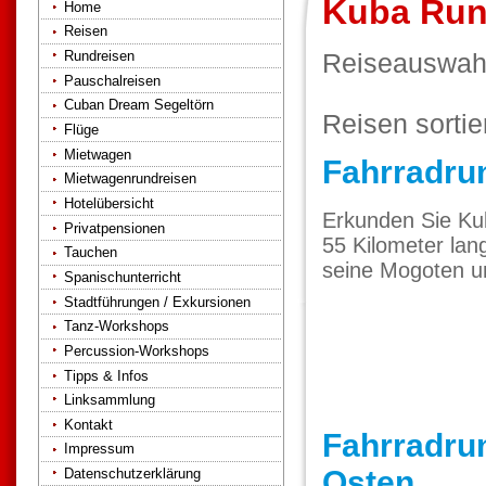
Kuba Run
Home
Reisen
Rundreisen
Reiseauswah
Pauschalreisen
Cuban Dream Segeltörn
Reisen sorti
Flüge
Mietwagen
Fahrradru
Mietwagenrundreisen
Hotelübersicht
Erkunden Sie Kub
Privatpensionen
55 Kilometer lan
Tauchen
seine Mogoten u
Spanischunterricht
Stadtführungen / Exkursionen
Tanz-Workshops
Percussion-Workshops
Tipps & Infos
Linksammlung
Kontakt
Fahrradrun
Impressum
Osten
Datenschutzerklärung