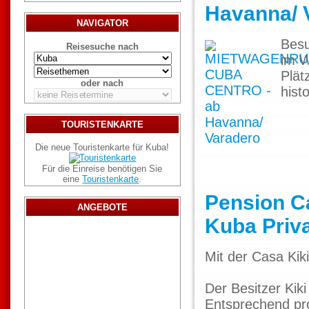
Havanna/ 
NAVIGATOR
Besu
Reisesuche nach
im W
Plät
oder nach
hist
TOURISTENKARTE
Die neue Touristenkarte für Kuba!
Für die Einreise benötigen Sie
eine
Touristenkarte
.
Pension Ca
ANGEBOTE
Kuba Priva
Mit der Casa Kik
Der Besitzer Kik
Entsprechend pro