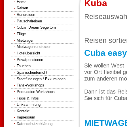
Kuba
Home
Reisen
Rundreisen
Reiseauswah
Pauschalreisen
Cuban Dream Segeltörn
Flüge
Reisen sorti
Mietwagen
Mietwagenrundreisen
Cuba easy
Hotelübersicht
Privatpensionen
Sie wollen West
Tauchen
vor Ort flexibel
Spanischunterricht
zum anderen möch
Stadtführungen / Exkursionen
Tanz-Workshops
Dann ist das Rei
Percussion-Workshops
Sie sich für Cuba
Tipps & Infos
Linksammlung
Kontakt
Impressum
MIETWAGE
Datenschutzerklärung