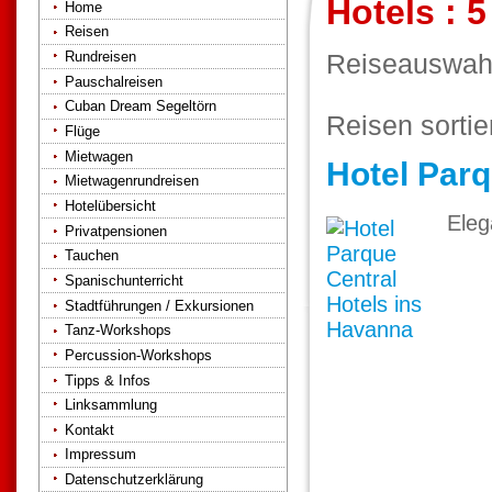
Hotels : 5
Home
Reisen
Rundreisen
Reiseauswah
Pauschalreisen
Cuban Dream Segeltörn
Reisen sorti
Flüge
Mietwagen
Hotel Parq
Mietwagenrundreisen
Hotelübersicht
Eleg
Privatpensionen
Tauchen
Spanischunterricht
Stadtführungen / Exkursionen
Tanz-Workshops
Percussion-Workshops
Tipps & Infos
Linksammlung
Kontakt
Impressum
Datenschutzerklärung