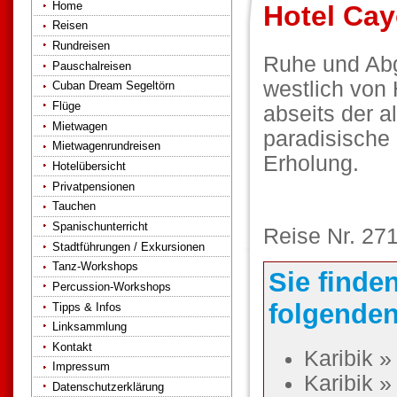
Home
Hotel Cay
Reisen
Rundreisen
Ruhe und Abg
Pauschalreisen
westlich von
Cuban Dream Segeltörn
Flüge
abseits der a
Mietwagen
paradisische
Mietwagenrundreisen
Erholung.
Hotelübersicht
Privatpensionen
Tauchen
Spanischunterricht
Reise Nr. 27
Stadtführungen / Exkursionen
Tanz-Workshops
Sie finde
Percussion-Workshops
folgenden
Tipps & Infos
Linksammlung
Kontakt
Karibik 
Impressum
Karibik 
Datenschutzerklärung